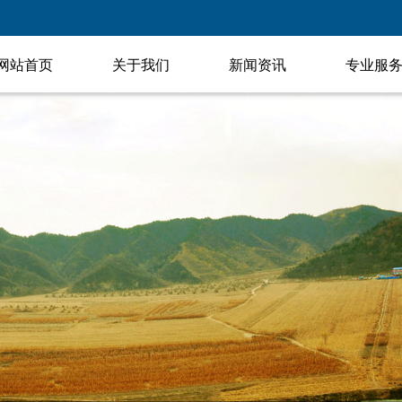
网站首页
关于我们
新闻资讯
专业服