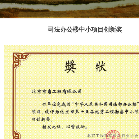
司法办公楼中小项目创新奖