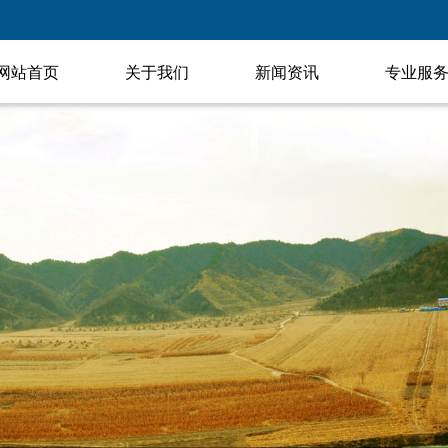
网站首页
关于我们
新闻资讯
专业服