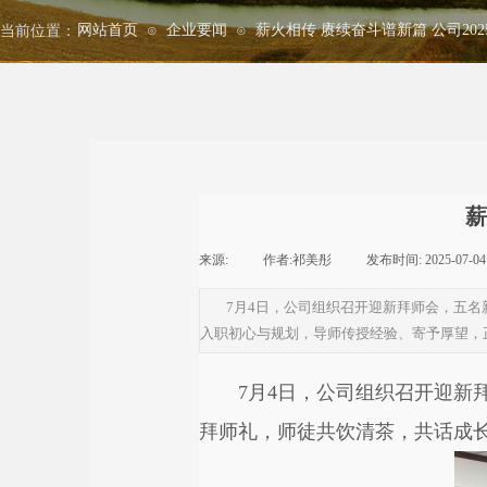
网站首页
企业要闻
薪火相传 赓续奋斗谱新篇 公司20
当前位置：
⊙
⊙
薪
来源:
|
作者:
祁美彤
|
发布时间:
2025-07-04
7月4日，公司组织召开迎新拜师会，五
入职初心与规划，导师传授经验、寄予厚望，
7月4日，公司组织召开迎
拜师礼，师徒共饮清茶，共话成